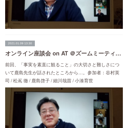
2021.01.09 13:30
オンライン座談会 on AT ＠ズームミーティング②
前回、「事実を素直に観ること」の大切さと難しさにつ
いて鹿島先生が話されたところから…。参加者：谷村英
司 / 松嶌 徹 / 鹿島啓子 / 細川哉苗 / 小湊育世