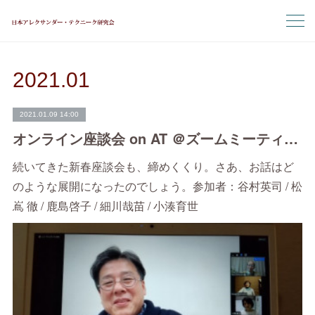
2021
.
01
2021.01.09 14:00
オンライン座談会 on AT ＠ズームミーティング③
続いてきた新春座談会も、締めくくり。さあ、お話はど
のような展開になったのでしょう。参加者：谷村英司 / 松
嶌 徹 / 鹿島啓子 / 細川哉苗 / 小湊育世