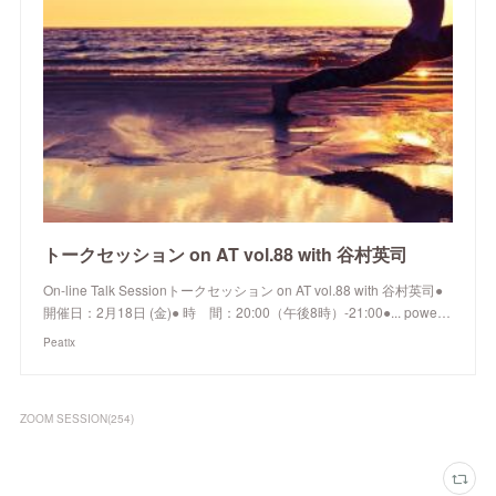
トークセッション on AT vol.88 with 谷村英司
On-line Talk Sessionトークセッション on AT vol.88 with 谷村英司●
開催日：2月18日 (金)● 時 間：20:00（午後8時）-21:00●... powe…
Peatix
ZOOM SESSION
(
254
)