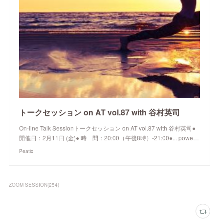
トークセッション on AT vol.87 with 谷村英司
On-line Talk Sessionトークセッション on AT vol.87 with 谷村英司●
開催日：2月11日 (金)● 時 間：20:00（午後8時）-21:00●... powe…
Peatix
ZOOM SESSION
(
254
)