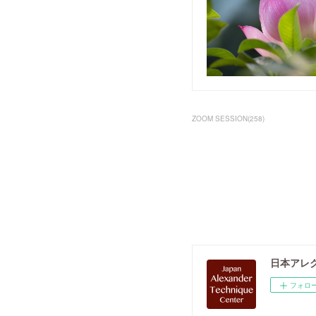
ZOOM SESSION
(
258
)
日本アレ
フォロ