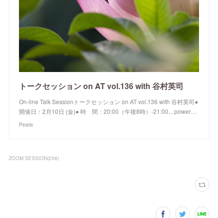
トークセッション on AT vol.136 with 谷村英司
On-line Talk Sessionトークセッション on AT vol.136 with 谷村英司●
開催日：2月10日 (金)● 時 間：20:00（午後8時）-21:00... power…
Peatix
ZOOM SESSION
(
258
)