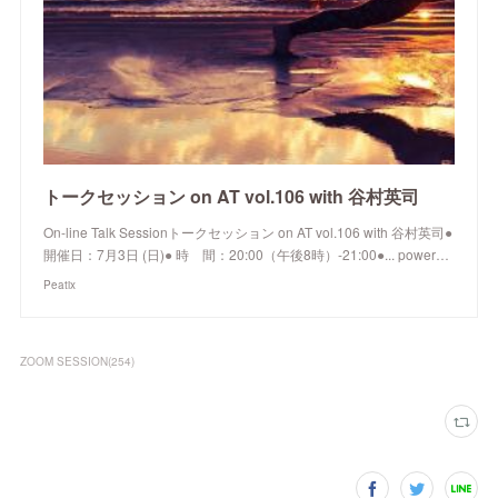
トークセッション on AT vol.106 with 谷村英司
On-line Talk Sessionトークセッション on AT vol.106 with 谷村英司●
開催日：7月3日 (日)● 時 間：20:00（午後8時）-21:00●... power…
Peatix
ZOOM SESSION
(
254
)