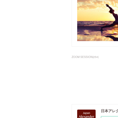
ZOOM SESSION
(
254
)
日本アレ