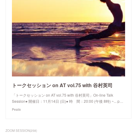
トークセッション on AT vol.75 with 谷村英司
「トークセッション on AT vol.75 with 谷村英司」On-line Talk
Session● 開催日：11月14日 (日)● 時 間：20:00 (午後 8時) ~... p…
Peatix
ZOOM SESSION
(
258
)