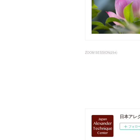
ZOOM SESSION
(
254
)
日本アレ
フォロ