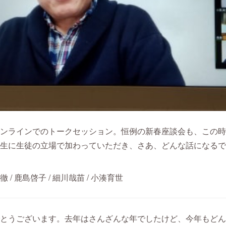
ンラインでのトークセッション。恒例の新春座談会も、この時
生に生徒の立場で加わっていただき、さあ、どんな話になるで
 / 鹿島啓子 / 細川哉苗 / 小湊育世
とうございます。去年はさんざんな年でしたけど、今年もどん